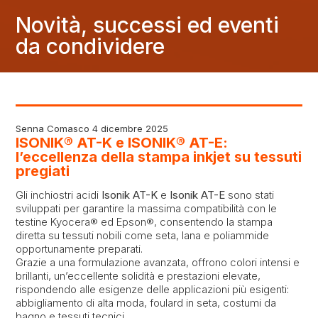
Novità, successi ed eventi
da condividere
Senna Comasco 4 dicembre 2025
ISONIK® AT-K e ISONIK® AT-E:
l’eccellenza della stampa inkjet su tessuti
pregiati
Gli inchiostri acidi
Isonik AT-K
e
Isonik AT-E
sono stati
sviluppati per garantire la massima compatibilità con le
testine Kyocera® ed Epson®, consentendo la stampa
diretta su tessuti nobili come seta, lana e poliammide
opportunamente preparati.
Grazie a una formulazione avanzata, offrono colori intensi e
brillanti, un’eccellente solidità e prestazioni elevate,
rispondendo alle esigenze delle applicazioni più esigenti:
abbigliamento di alta moda, foulard in seta, costumi da
bagno e tessuti tecnici.